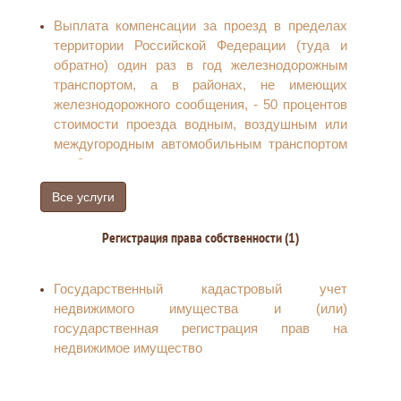
Выплата компенсации за проезд в пределах
территории Российской Федерации (туда и
обратно) один раз в год железнодорожным
транспортом, а в районах, не имеющих
железнодорожного сообщения, - 50 процентов
стоимости проезда водным, воздушным или
междугородным автомобильным транспортом
реабилитированным гражданам
Снижение стоимости лекарств по рецепту
Все услуги
врача на 50 процентов
Регистрация права собственности (1)
Государственный кадастровый учет
недвижимого имущества и (или)
государственная регистрация прав на
недвижимое имущество