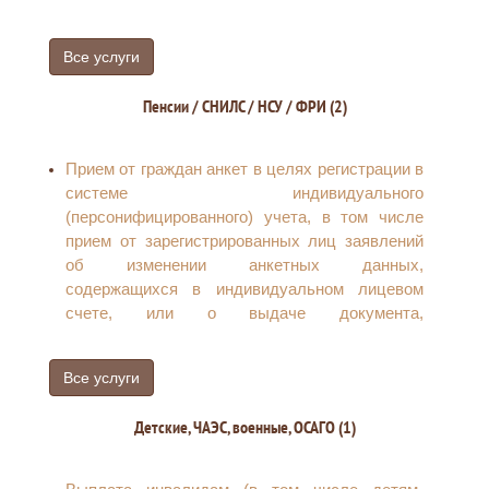
Все услуги
Пенсии / СНИЛС / НСУ / ФРИ (2)
Прием от граждан анкет в целях регистрации в
системе индивидуального
(персонифицированного) учета, в том числе
прием от зарегистрированных лиц заявлений
об изменении анкетных данных,
содержащихся в индивидуальном лицевом
счете, или о выдаче документа,
подтверждающего регистрацию в системе
индивидуального (персонифицированного)
Все услуги
учета
Установление страховых пенсий,
Детские, ЧАЭС, военные, ОСАГО (1)
накопительной пенсии и пенсий по
государственному пенсионному обеспечению