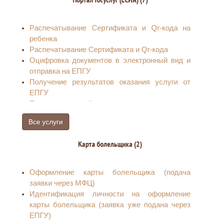
передаче заявлений в ТИК
Распечатывание Сертификата и Qr-кода на
ребенка
Распечатывание Сертификата и Qr-кода
Оцифровка документов в электронный вид и
отправка на ЕПГУ
Получение результатов оказания услуги от
ЕПГУ
Прием заявлений о внесении в кредитную
историю сведений о запрете (снятии запрета)
Все услуги
на заключение договоров потребительского
займа (кредита)
Карта болельщика (2)
Прием заявлений по предоставлению
сведений о запрете (снятии запрета) на
заключение договоров потребительского
Оформление карты болельщика (подача
займа (кредита).
заявки через МФЦ)
Прием заявлений на установление запрета на
Идентификация личности на оформление
заключение договоров об оказании услуг
карты болельщика (заявка уже подана через
подвижной радиотелефонной связи и снятии
ЕПГУ)