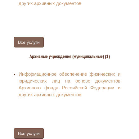
фонда лесных участков в постоянное
других архивных документов
имущества
(бессрочное) пользование
Предварительное согласование
Предоставление в пределах земель лесного
предоставления земельного участка
фонда лесных участков в безвозмездное
пользование
Все услуги
Архивные учреждения (муниципальные) (1)
Информационное обеспечение физических и
юридических лиц на основе документов
Архивного фонда Российской Федерации и
других архивных документов
Все услуги