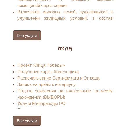
помещений через сервис
Включение молодых семей, нуждающихся в
улучшении жилищных условий, в состав
участников мероприятия по обеспечению
жильем молодых семей федерального проекта
Все услуги
"Содействие субъектам Российской
Федерации в реализации полномочий по
СПС (39)
оказанию государственной поддержки
гражданам в обеспечении жильем и оплате
жилищно-коммунальных услуг»
Проект «Лица Победы»
государственной программы Российской
Получение карты болельщика
Федерации «Обеспечение доступным и
Распечатывание Сертификата и Qr-кода
комфортным жильем и коммунальными
Запись на приём к нотариусу
услугами граждан Российской Федерации»
Подача заявления на голосование по месту
Прием документов и оформление заявки
нахождения (ВЫБОРЫ)
юридического лица (индивидуального
Услуги Минприроды РО
предпринимателя), физического лица на
Предварительная запись в ведомства,
присоединение по одному источнику
организации в поликлинику и т.д.
электроснабжения энергопринимающих
Все услуги
ГАС «Правосудие»
устройств с максимальной мощностью до 150
Услуги МВД