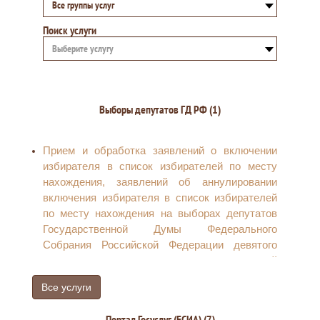
Все группы услуг
Поиск услуги
Выберите услугу
Выборы депутатов ГД РФ (1)
Прием и обработка заявлений о включении
избирателя в список избирателей по месту
нахождения, заявлений об аннулировании
включения избирателя в список избирателей
по месту нахождения на выборах депутатов
Государственной Думы Федерального
Собрания Российской Федерации девятого
созыва, направлению соответствующей
информации в централизованную базу данных
Все услуги
Государственной автоматизированной
системы российской Федерации «Выборы» и
Портал Госуслуг (ЕСИА) (7)