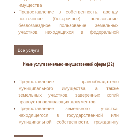
транспортному налогу, земельному налогу,
имущества
налогу на имущество физических лиц
Предоставление в собственность, аренду,
Прием заявления физического лица о выдаче
постоянное (бессрочное) пользование,
налогового уведомления
безвозмездное пользование земельных
Прием сообщения физического лица о наличии
участков, находящихся в федеральной
объектов недвижимого имущества и (или)
собственности, без проведения торгов
транспортных средств, признаваемых
объектами налогообложения по
Все услуги
соответствующим налогам, уплачиваемым
физическими лицами
Иные услуги земельно-имущественной сферы (22)
Предоставление правообладателю
муниципального имущества, а также
земельных участков, заверенных копий
правоустанавливающих документов
Предоставление земельного участка,
находящегося в государственной или
муниципальной собственности, гражданину
или юридическому лицу в собственность
бесплатно.