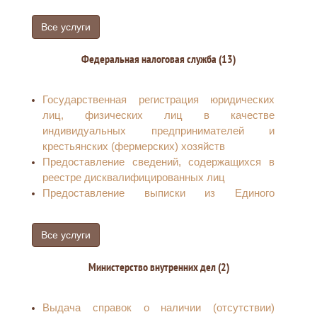
своевременность уплаты (перечисления)
страховых взносов
Все услуги
Федеральная налоговая служба (13)
Государственная регистрация юридических
лиц, физических лиц в качестве
индивидуальных предпринимателей и
крестьянских (фермерских) хозяйств
Предоставление сведений, содержащихся в
реестре дисквалифицированных лиц
Предоставление выписки из Единого
государственного реестра
налогоплательщиков (в части предоставления
Все услуги
по запросам физических и юридических лиц
выписок из указанного реестра, за
Министерство внутренних дел (2)
исключением сведений, содержащих
налоговую тайну)
Предоставление сведений, содержащихся в
Выдача справок о наличии (отсутствии)