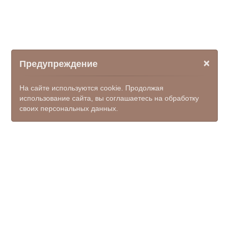
×
Предупреждение
На сайте используются cookie. Продолжая
использование сайта, вы соглашаетесь на обработку
своих персональных данных.
© ООО НПФ "КОМЭКС", 2026
mfc_ks@donland.ru
8(86367)5-33-62, единый
номер 122 (доб.7)