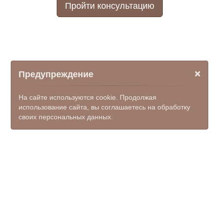
Пройти консультацию
×
Предупреждение
На сайте используются cookie. Продолжая
использование сайта, вы соглашаетесь на обработку
своих персональных данных.
© ООО НПФ "КОМЭКС", 2026
mfc_ks@donland.ru
8(86367)5-33-62, единый