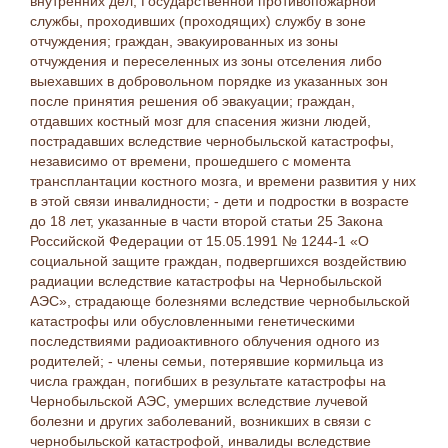
внутренних дел, Государственной противопожарной
службы, проходивших (проходящих) службу в зоне
отчуждения; граждан, эвакуированных из зоны
отчуждения и переселенных из зоны отселения либо
выехавших в добровольном порядке из указанных зон
после принятия решения об эвакуации; граждан,
отдавших костный мозг для спасения жизни людей,
пострадавших вследствие чернобыльской катастрофы,
независимо от времени, прошедшего с момента
трансплантации костного мозга, и времени развития у них
в этой связи инвалидности; - дети и подростки в возрасте
до 18 лет, указанные в части второй статьи 25 Закона
Российской Федерации от 15.05.1991 № 1244-1 «О
социальной защите граждан, подвергшихся воздействию
радиации вследствие катастрофы на Чернобыльской
АЭС», страдающе болезнями вследствие чернобыльской
катастрофы или обусловленными генетическими
последствиями радиоактивного облучения одного из
родителей; - члены семьи, потерявшие кормильца из
числа граждан, погибших в результате катастрофы на
Чернобыльской АЭС, умерших вследствие лучевой
болезни и других заболеваний, возникших в связи с
чернобыльской катастрофой, инвалиды вследствие