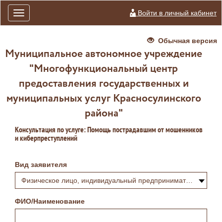
Войти в личный кабинет
Toggle
navigation
Обычная версия
Муниципальное автономное учреждение
"Многофункциональный центр
предоставления государственных и
муниципальных услуг Красносулинского
района"
Консультация по услуге: Помощь пострадавшим от мошенников
и киберпреступлений
Вид заявителя
Физическое лицо, индивидуальный предприниматель или самозанятый
ФИО/Наименование