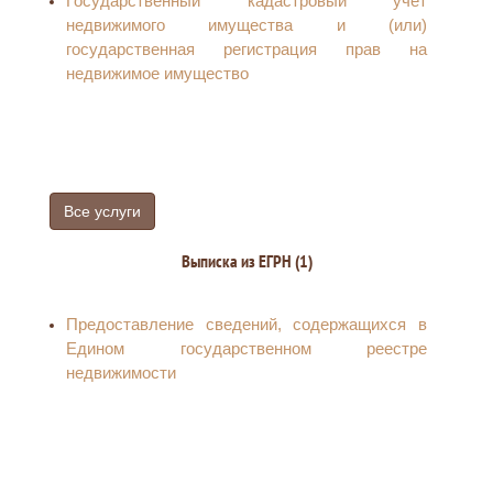
Государственный кадастровый учет
домовладения (квартиры)
недвижимого имущества и (или)
Оказание государственной социальной
государственная регистрация прав на
помощи отдельным категориям граждан
недвижимое имущество
(предоставление государственной социальной
помощи в виде социального пособия)
Все услуги
Выписка из ЕГРН (1)
Предоставление сведений, содержащихся в
Едином государственном реестре
недвижимости