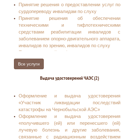
железнодорожного сообщения, - 50 процентов
Принятие решения о предоставлении услуг по
стоимости проезда водным, воздушным или
сурдопереводу инвалидам по слуху
междугородным автомобильным транспортом
Принятие решения об обеспечении
реабилитированным гражданам
техническими и тифлотехническими
Снижение стоимости лекарств по рецепту
средствами реабилитации инвалидов с
врача на 50 процентов
заболеванием опорно-двигательного аппарата,
Выплата компенсации за предоставленные
инвалидов по зрению, инвалидов по слуху
услуги связи (абонентская плата за телефон и
Прием заявлений от федеральных льготников
радио) ветеранам труда, гражданам,
для выдачи электронного социального
приравненным к ним, ветеранам труда
Все услуги
проездного билета
Ростовской области
Прием заявлений от региональных льготников
Выдача удостоверений ЧАЭС (2)
для выдачи льготной проездной карты
Ежемесячная денежная выплата
Оформление и выдача удостоверения
региональным льготникам
«Участник ликвидации последствий
Социальная поддержка отдельных категорий
катастрофы на Чернобыльской АЭС»
региональных льготников «Бесплатные
Оформление и выдача удостоверения
изготовление и ремонт зубных протезов (кроме
«получившего (ей) или перенесшего (ей)
расходов на оплату стоимости драгоценных
лучевую болезнь и другие заболевания,
металлов и металлокерамики)»
связанные с радиационным воздействием
Присвоение звания «Ветеран труда»