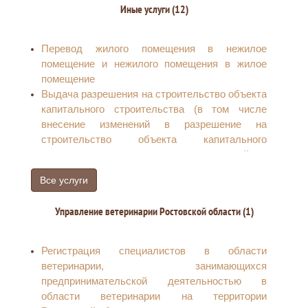
Иные услуги (12)
предоставления земельного участка в
собственность для индивидуального
жилищного строительства
Перевод жилого помещения в нежилое
Постановка на учет граждан, имеющих трех и
помещение и нежилого помещения в жилое
более детей, в целях бесплатного
помещение
предоставления земельного участка в
Выдача разрешения на строительство объекта
собственность для ведения личного
капитального строительства (в том числе
подсобного хозяйства или создания
внесение изменений в разрешение на
крестьянского (фермерского) хозяйства
строительство объекта капитального
Предоставление земельного участка,
строительства и внесение изменений в
находящегося в государственной или
разрешение на строительство объекта
муниципальной собственности, гражданину
Все услуги
капитального строительства в связи с
или юридическому лицу в собственность
продлением срока действия такого
бесплатно.
Управление ветеринарии Ростовской области (1)
разрешения)
Выдача справки об отсутствии (наличии)
Предоставление сведений, документов,
задолженности по арендной плате за
материалов, содержащихся в государственной
Регистрация специалистов в области
земельный участок
информационной системе обеспечения
ветеринарии, занимающихся
Устранение технических ошибок в
градостроительной деятельности Ростовской
предпринимательской деятельностью в
правоустанавливающих документах о
области
области ветеринарии на территории
предоставлении земельного участка, принятых
Согласование проектных решений по отделке