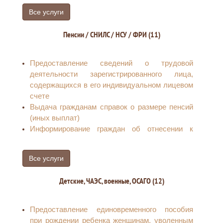
средствами (частью средств) материнского
Все услуги
(семейного) капитала
Выдача государственного сертификата на
Пенсии / СНИЛС / НСУ / ФРИ (11)
материнский (семейный) капитал
Предоставление сведений о трудовой
деятельности зарегистрированного лица,
содержащихся в его индивидуальном лицевом
счете
Выдача гражданам справок о размере пенсий
(иных выплат)
Информирование граждан об отнесении к
категории граждан предпенсионного возраста
Прием, рассмотрение заявлений
Все услуги
(уведомления) застрахованных лиц в целях
реализации ими прав при формировании и
Детские, ЧАЭС, военные, ОСАГО (12)
инвестировании средств пенсионных
накоплений и принятие решений по ним
Установление ежемесячной денежной
Предоставление единовременного пособия
выплаты отдельным категориям граждан в
при рождении ребенка женщинам, уволенным