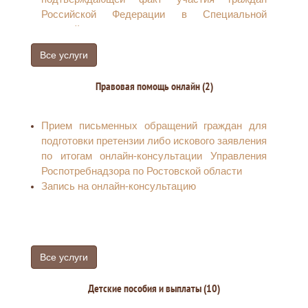
Российской Федерации в Специальной
военной операции
Прием заявлений от участников СВО по
Все услуги
обжалованию отказов в выдаче справки,
подтверждающей участие в специальной
Правовая помощь онлайн (2)
военной операции по линии Министерства
обороны Российской Федерации
Прием заявлений от членов семей участников
Прием письменных обращений граждан для
СВО по обжалованию отказов в выдаче
подготовки претензии либо искового заявления
справки, подтверждающей участие в
по итогам онлайн-консультации Управления
специальной военной операции по линии
Роспотребнадзора по Ростовской области
Министерства обороны Российской Федерации
Запись на онлайн-консультацию
Все услуги
Детские пособия и выплаты (10)