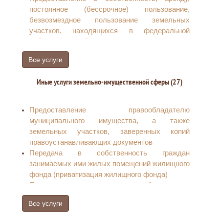
постоянное (бессрочное) пользование,
безвозмездное пользование земельных
участков, находящихся в федеральной
собственности, без проведения торгов
Все услуги
Иные услуги земельно-имущественной сферы (27)
Предоставление правообладателю
муниципального имущества, а также
земельных участков, заверенных копий
правоустанавливающих документов
Передача в собственность граждан
занимаемых ими жилых помещений жилищного
фонда (приватизация жилищного фонда)
Передача в муниципальную собственность
ранее приватизированных жилых помещений
Все услуги
Постановка на учет граждан, имеющих трех и
более детей, в целях бесплатного