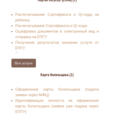
передаче заявлений в ТИК
Распечатывание Сертификата и Qr-кода на
ребенка
Распечатывание Сертификата и Qr-кода
Оцифровка документов в электронный вид и
отправка на ЕПГУ
Получение результатов оказания услуги от
ЕПГУ
Помощь пострадавшим от мошенников и
киберпреступлений
Все услуги
Прием заявлений о внесении в кредитную
историю сведений о запрете (снятии запрета)
Карта болельщика (2)
на заключение договоров потребительского
займа (кредита)
Прием заявлений по предоставлению
Оформление карты болельщика (подача
сведений о запрете (снятии запрета) на
заявки через МФЦ)
заключение договоров потребительского
Идентификация личности на оформление
займа (кредита).
карты болельщика (заявка уже подана через
Прием заявлений на установление запрета на
ЕПГУ)