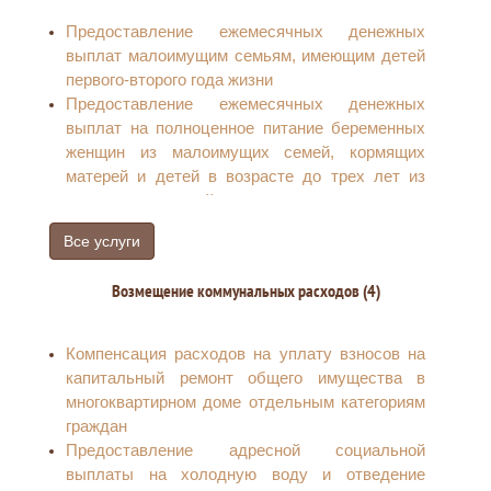
Предоставление ежемесячных денежных
выплат малоимущим семьям, имеющим детей
первого-второго года жизни
Предоставление ежемесячных денежных
выплат на полноценное питание беременных
женщин из малоимущих семей, кормящих
матерей и детей в возрасте до трех лет из
малоимущих семей
Предоставление меры социальной поддержки
Все услуги
семей в связи с рождением ребенка в виде
электронного сертификата на приобретение
Возмещение коммунальных расходов (4)
товаров и вещей, необходимых
новорожденным
Выдача сертификата на региональный
Компенсация расходов на уплату взносов на
материнский капитал
капитальный ремонт общего имущества в
Социальная поддержка семей, имеющих детей
многоквартирном доме отдельным категориям
(в том числе многодетных семей, одиноких
граждан
родителей (назначение и выплата пособия на
Предоставление адресной социальной
ребенка)
выплаты на холодную воду и отведение
Компенсация в размере 50 процентов