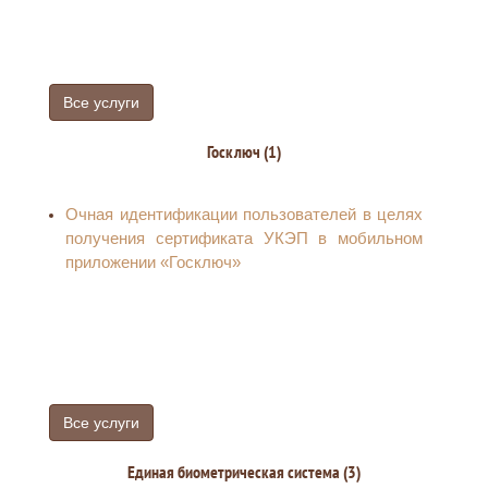
заключение договоров об оказании услуг
подвижной радиотелефонной связи и снятии
такого запрета
Регистрация граждан в Единой системе
идентификации и аутентификации
Все услуги
Госключ (1)
Очная идентификации пользователей в целях
получения сертификата УКЭП в мобильном
приложении «Госключ»
Все услуги
Единая биометрическая система (3)