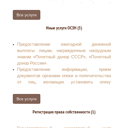
вследствие катастрофы на Чернобыльской
Присвоение звания «Ветеран труда
АЭС; ставшего (ей) инвалидом»
Ростовской области»
Все услуги
Иные услуги ОСЗН (5)
Предоставление ежегодной денежной
выплаты лицам, награжденным нагрудным
знаком «Почетный донор СССР», «Почетный
донор России».
Предоставление информации, прием
документов органами опеки и попечительства
от лиц, желающих установить опеку
(попечительство) или патронаж над
определенной категорией граждан (лица,
Все услуги
признанные в установленном законом порядке
недееспособности)
Регистрация права собственности (1)
Выдача справок студентам для получения
государственной социальной стипендии
Оплата расходов на газификацию