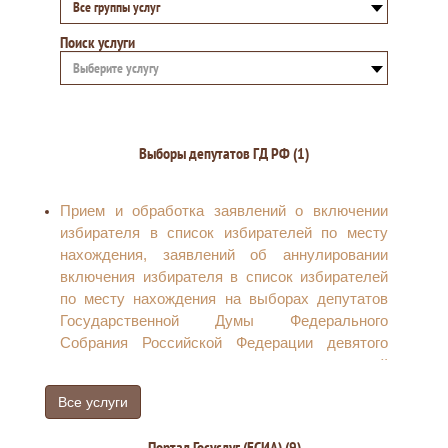
Все группы услуг
Поиск услуги
Выберите услугу
Выборы депутатов ГД РФ (1)
Прием и обработка заявлений о включении
избирателя в список избирателей по месту
нахождения, заявлений об аннулировании
включения избирателя в список избирателей
по месту нахождения на выборах депутатов
Государственной Думы Федерального
Собрания Российской Федерации девятого
созыва, направлению соответствующей
информации в централизованную базу данных
Все услуги
Государственной автоматизированной
системы российской Федерации «Выборы» и
Портал Госуслуг (ЕСИА) (9)