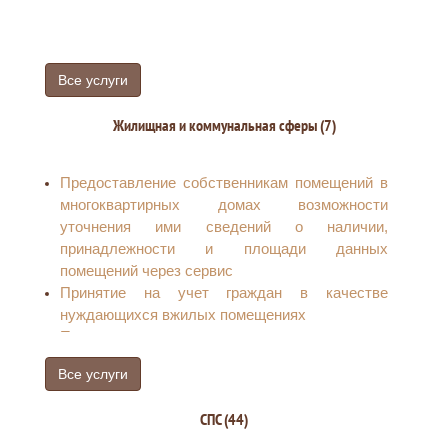
Все услуги
Жилищная и коммунальная сферы (7)
Предоставление собственникам помещений в
многоквартирных домах возможности
уточнения ими сведений о наличии,
принадлежности и площади данных
помещений через сервис
Принятие на учет граждан в качестве
нуждающихся вжилых помещениях
Прием заявки на технологическое
присоединение физического лица (за
Все услуги
исключением технологического присоединения
энергопринимающих устройств, максимальная
СПС (44)
мощность которых составляет до 15 кВт
включительно, с учетом ранее